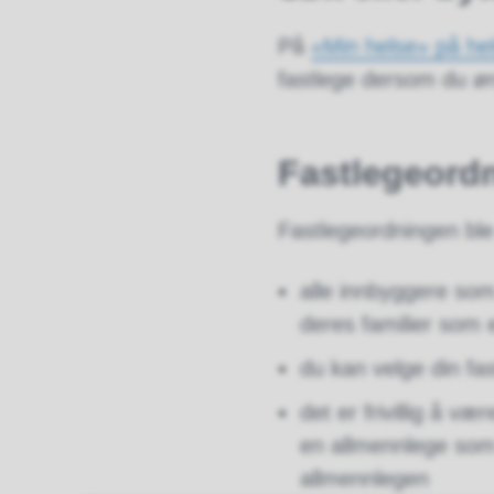
På
«Min helse» på he
fastlege dersom du øn
Fastlegeord
Fastlegeordningen ble 
alle innbyggere som 
deres familier som
du kan velge din fa
det er frivillig å v
en allmennlege som
allmennlegen