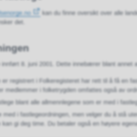
lsenorge.no
kan du finne oversikt over alle land
sker det.
ningen
innført 8. juni 2001. Dette innebærer blant annet 
er registrert i Folkeregisteret har rett til å få en f
 er medlemmer i folketrygden omfattes også av ord
stlege blant alle allmennlegene som er med i fastl
ære med i fastlegeordningen, men velger du å stå ut
 kan gi deg time. Du betaler også en høyere ege