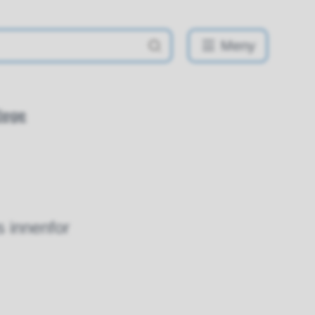
Meny
lege
 innenfor