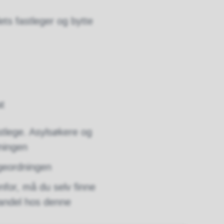
ets fastleger og bytte
at
astlege. Asylsøkere og
ningen
egeordningen
enfor, må du selv finne
nandel hos denne