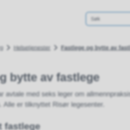
rg
Helsetjenester
Fastlege og bytte av fast
g bytte av fastlege
 avtale med seks leger om allmennpraksis
Alle er tilknyttet Risør legesenter.
t fastlege