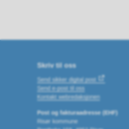
Skriv til oss
Send sikker digital post
Send e-post til oss
Kontakt webredaksjonen
Post og fakturaadresse (EHF)
Risør kommune