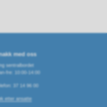
nakk med oss
ng sentralbordet
n-fre: 10:00-14:00
lefon: 37 14 96 00
k etter ansatte