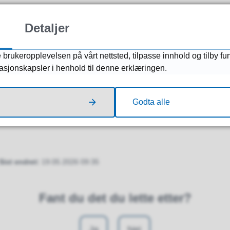
te fastlege inntil to ganger i året, men det krever at 
Detaljer
ker
 brukeropplevelsen på vårt nettsted, tilpasse innhold og tilby fu
masjonskapsler i henhold til denne erklæringen.
 og behandling hos fastlegen rettes til Helsetilsyn
Godta alle
Sist endret
19.05.2026 09:35
Fant du det du lette etter?
Ja
Nei