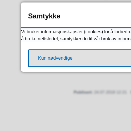
du har rett til å byt
Samtykke
til den legen du øns
Vi bruker informasjonskapsler (cookies) for å forbedre
Klage
å bruke nettstedet, samtykker du til vår bruk av infor
Klager på undersøkelse
Kun nødvendige
(Fylkeslegen).
Publisert
24.07.2018 12:21