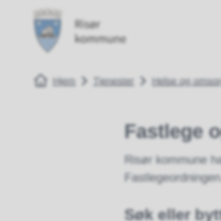
Risør kommune
Risør kommune
Du er her:
Hjem
Tjenester
Helse og omso
Fastlege o
Risør kommune har
Fastlegeordningen. 
Søk eller byt