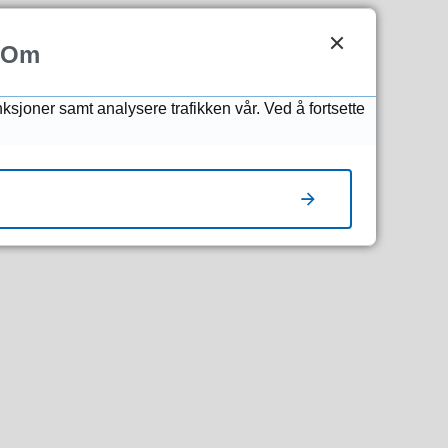
det er plass på listen
Om
nksjoner samt analysere trafikken vår. Ved å fortsette
et i Agder