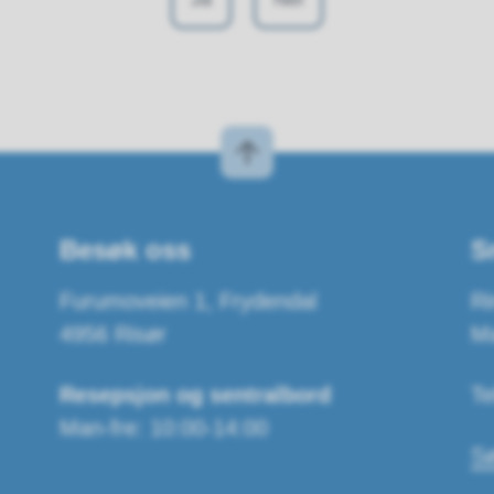
Besøk oss
S
Furumoveien 1, Frydendal
Ri
4956 Risør
Ma
Resepsjon og sentralbord
Te
Man-fre: 10:00-14:00
Sø