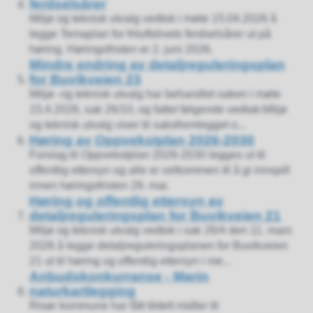
ferdselsårer
Miljø og teknisk utvalg vedtok i møte 15.04.2026 å
legge Temaplan for friluftslivets ferdselsårer ut på
høring. Høringsfristen er 2. juni 2026.
Mindre endring av detaljreguleringsplan
for Buvikveien 23
Miljø- og teknisk utvalg har behandlet saken i møte
15.4.2026, sak 26/10, og fattet følgende vedtak:Miljø
og teknisk utvalg viser til saksfremlegget o...
Høring av Oppvekstplan 2026-2030
Forslag til Oppvekstplan 2026-2030 legges ut til
offentlig ettersyn og alle er velkommen til å gi innspill
innen høringsfristen 29. mai.
Høring og offentlig ettersyn av
detaljreguleringsplan for Buvikveien 21
Miljø og teknisk utvalg vedtok i sak 26/4 den 11. mars
2026 å legge detaljreguleringsplanen for Buvikveien
21 ut til høring og offentlig ettersyn i me...
Anbudskonkurranse - Marin
naturkartlegging
Risør kommune har fått tildelt midler til