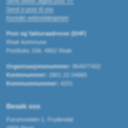
Send sikker digital post
Send e-post til oss
Kontakt webredaksjonen
Post og fakturaadresse (EHF)
Risør kommune
Postboks 158, 4952 Risør
Organisasjonsnummer:
964977402
Kontonummer:
2801.22.04665
Kommunenummer:
4201
Besøk oss
Furumoveien 1, Frydendal