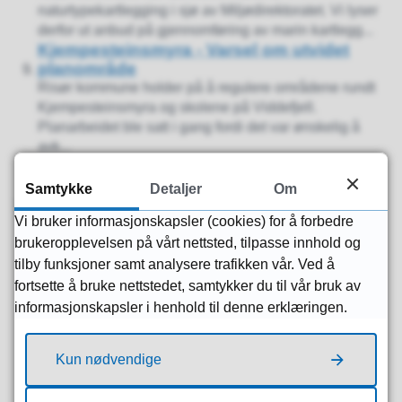
naturtypekartlegging i sjø av Miljødirektoratet. Vi lyser
derfor ut anbud på gjennomføring av marin kartlegg...
Kjempesteinsmyra - Varsel om utvidet
planområde
Risør kommune holder på å regulere områdene rundt
Kjempesteinsmyra og skolene på Viddefjell.
Planarbeidet ble satt i gang fordi det var ønskelig å
avk...
Høring av Revidert forskrift til ny
opplæringslov § 2-2 (4) om elevpermisjon
Samtykke
Detaljer
Om
fra grunnskoleopplæringa
Vi bruker informasjonskapsler (cookies) for å forbedre
Frist for å sende høringsuttalelse er 19. mars
brukeropplevelsen på vårt nettsted, tilpasse innhold og
2026.Barn og unge har rett og plikt til
grunnskoleopplæring. Etter søknad fra foreldrene, kan
tilby funksjoner samt analysere trafikken vår. Ved å
eleven få ...
fortsette å bruke nettstedet, samtykker du til vår bruk av
Viser
1-10
av
145
artikler,
side
1
av
15
informasjonskapsler i henhold til denne erklæringen.
1
2
Kun nødvendige
3
...