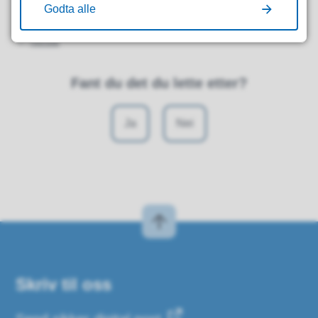
14
Godta alle
15
Neste
Fant du det du lette etter?
Ja
Nei
Skriv til oss