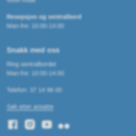
4956 Risør
Resepsjon og sentralbord
Man-fre: 10:00-14:00
Snakk med oss
Ring sentralbordet
Man-fre: 10:00-14:00
Telefon: 37 14 96 00
Søk etter ansatte