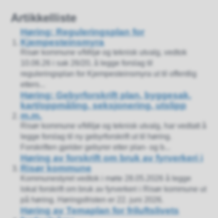
Artikkelliste
Høring: Reguleringsplan for
Kjempesteinsmyra
Risør kommune v/Miljø og teknisk utvalg, vedtok
10.06.26 i sak 26/20, å legge forslag til
reguleringsplan for Kjempesteinsmyra ut til offentlig
etters...
Høring: Gebyrforskrift plan, byggesak,
kart/oppmåling, seksjonering, utslipp
m.m.
Risør kommune v/Miljø og teknisk utvalg, har vedtatt å
legge forslag til ny gebyrforskrift ut til høring.
Forskriften gjelder gebyrer etter plan- og b...
Høring av forskrift om bruk av fyrverkeri i
Risør kommune
Kommunestyret vedtok i møte 28.05.2026 å legge
lokal forskrift om bruk av fyrverkeri i Risør kommune ut
på høring. Høringsfristen er 22. juni 2026.
Høring av Temaplan for friluftslivets