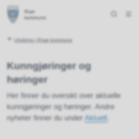
Risør kommune
Risør kommune
Du er her:
Utvikling i Risør kommune
Kunngjøringer og
høringer
Her finner du oversikt over aktuelle
kunngjøringer og høringer. Andre
nyheter finner du under
Aktuelt
.