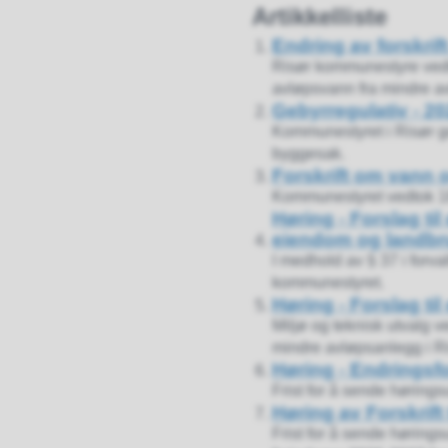
Artikkelliste
Endring av forskri
Risør kommunestyre vedto
avløpsvann fra mindre av
Gebyrregulativ - 2
Kommunestyret i Risør go
byggesak.
Forskrift om vann
Kommunestyret vedtok 18.
Høring - Forslag ti
eiendom og landbr
I medhold av § 37 i forval
kommunestyret.
Høring - Forslag ti
Miljø og teknisk utvalg ve
mindre avløpsanlegg i Ris
Høring - Endringsfo
Frist for å sende hørings
Høring av Forskrift
Frist for å sende høring