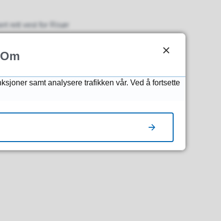
 rett vest for Risør
 kommune
Om
une. Frist for å sende
nksjoner samt analysere trafikken vår. Ved å fortsette
ende vedtak:Miljø og teknisk