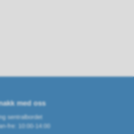
nakk med oss
ng sentralbordet
n-fre: 10:00-14:00