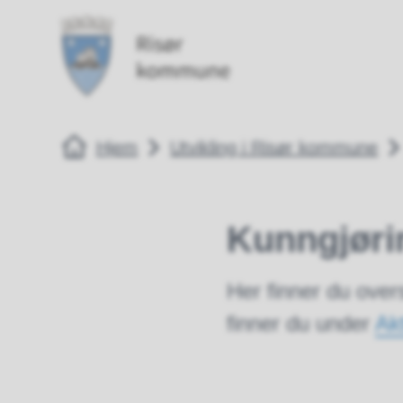
Risør kommune
Risør kommune
Du er her:
Hjem
Utvikling i Risør kommune
Kunngjøri
Her finner du over
finner du under
Ak