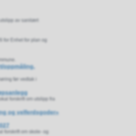
tslipp av sanitært
 for Enhet for plan og
kommune.
rt/oppmåling,
høring før vedtak i
vløpsanlegg
kal forskrift om utslipp fra
ring og velferdsgoder»
2027
 forskrift om skole- og