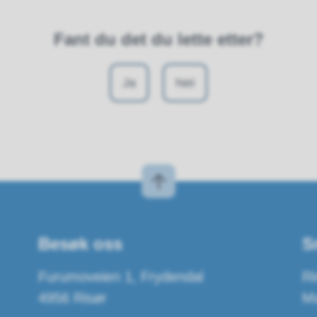
Fant du det du lette etter?
Ja
Nei
Besøk oss
S
Furumoveien 1, Frydendal
Ri
4956 Risør
Ma