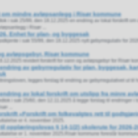
ft om mindre avløpsanlegg i Risør kommune
k i sak 25/99, den 18.12.2025 en endring av lokal forskrift om u
løpsanlegg i Risør ...
026. Enhet for plan- og byggesak
dkjente i sak 55/99, den 18.12.2025 nytt gebyrregulativ for 2026
 og avløpsgebyr, Risør kommune
12.2025 revidert forskrift for vann og avløpsgebyr for Risør 
l endring av gebyrregulativ for plan, byggesak, ka
uk
tningsloven, legges forslag til endring av gebyrregulativet ut til 
l endring av lokal forskrift om utslipp fra minre a
dtok i sak 25/60, den 12.11.2025 å legge forslag til endringer i lo
ør ...
rskrift «Forskrift om folkevalgtes rett til godtgjø
uttalelse er 4. november 2025.
 til opplæringslovas § 14-1(2) skolerute for 2026-
suttalelse er 1. november 2025.Risør kommune foreslår kommunal