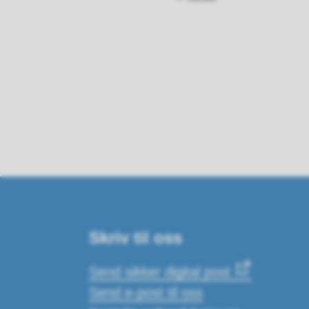
Skriv til oss
Send sikker digital post
Send e-post til oss