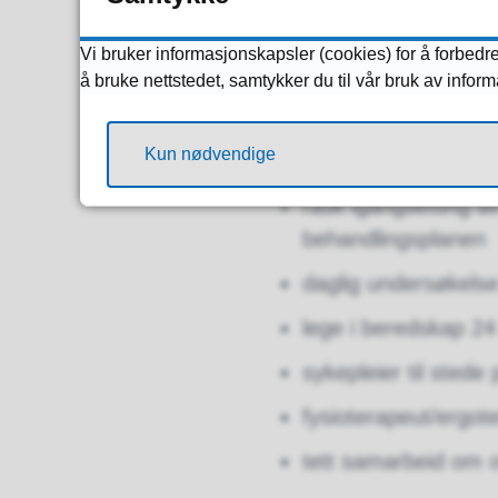
rus- og psykiatri
barn under 16 år
Vi bruker informasjonskapsler (cookies) for å forbedre
å bruke nettstedet, samtykker du til vår bruk av infor
Hva kan du f
Kun nødvendige
rask igangsetting a
behandlingsplanen
daglig undersøkels
lege i beredskap 24
sykepleier til stede
fysioterapeut/ergot
tett samarbeid om ov