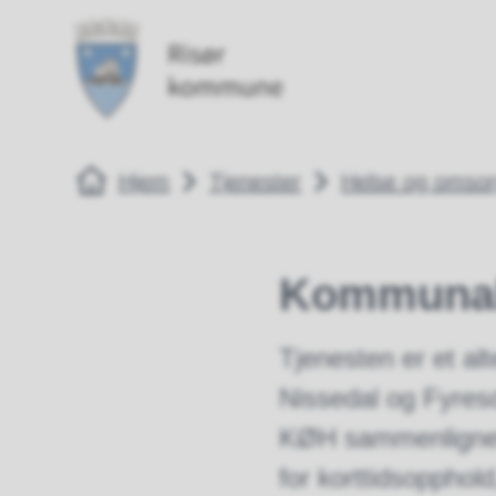
Risør kommune
Risør kommune
Du er her:
Hjem
Tjenester
Helse og omso
Kommunal 
Tjenesten er et alt
Nissedal og Fyresd
KØH sammenlignet 
for korttidsopphold