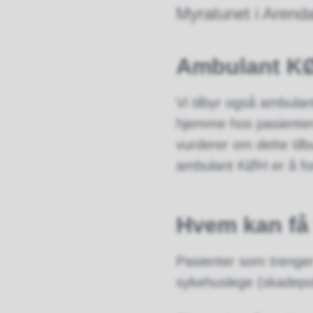
Myratunet i Arenda
Ambulant 
Vi tilbyr også ambulan
hjemme hos pasienten
vurderer om dette til
ambulant KØH er å fo
Hvem kan få 
Pasienter som trenger
sykehuslege (skadepol