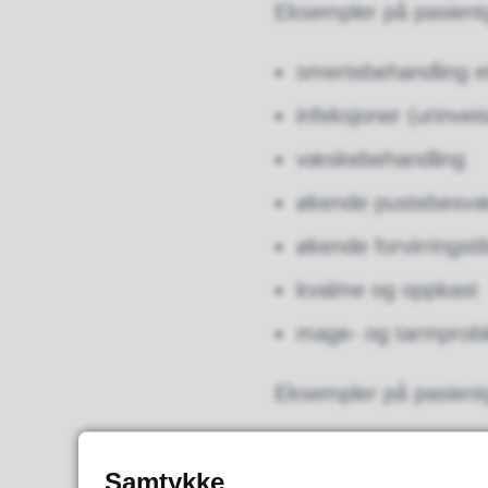
Eksempler på pasient
smertebehandling ett
infeksjoner (urinvei
væskebehandling
økende pustebesv
økende forvirringsti
kvalme og oppkast
mage- og tarmprob
Eksempler på pasientg
brystsmerter
Samtykke