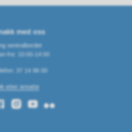
nakk med oss
ng sentralbordet
n-fre: 10:00-14:00
lefon: 37 14 96 00
k etter ansatte