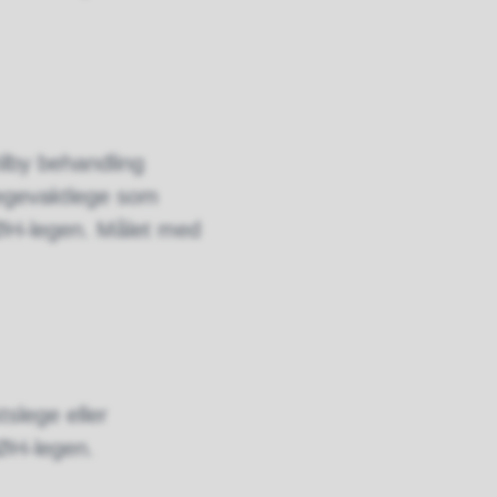
tilby behandling
legevaktlege som
KØH-legen. Målet med
slege eller
KØH-legen.