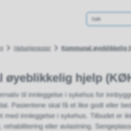
rg
Helsetjenester
Kommunal øyeblikkelig h
øyeblikkelig hjelp (KØ
ernativ til innleggelse i sykehus for innbyg
al. Pasientene skal få et like godt eller be
med innleggelse i sykehus. Tilbudet er ik
, rehabilitering eller avlastning. Sengeplas