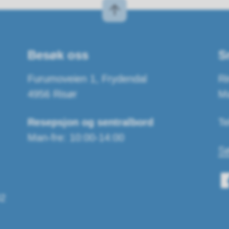
Besøk oss
S
Furumoveien 1, Frydendal
Ri
4956 Risør
Ma
Resepsjon og sentralbord
Te
Man-fre: 10:00-14:00
Sø
2