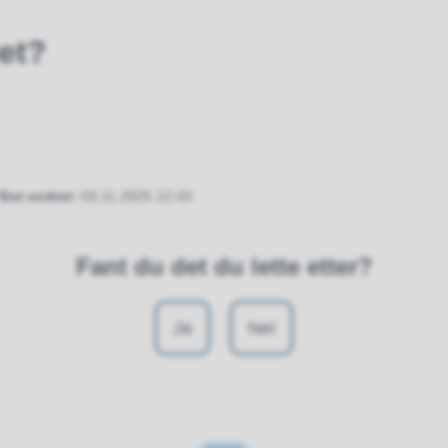
et?
Sist endret
03.11.2025 12:43
Fant du det du lette etter?
Ja
Nei