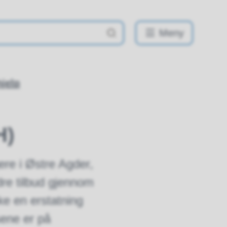
Meny
jelp
H)
gere i Østre Agder,
dre tilbud gjennom
ke en erstatning
sene er på