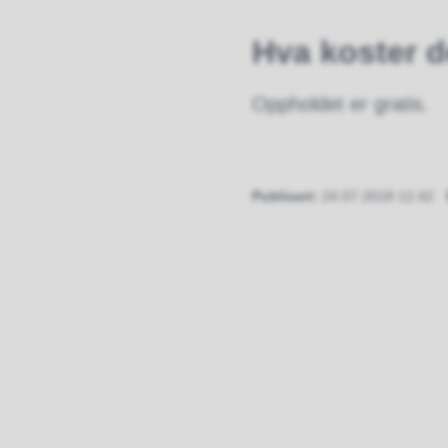
Hva koster d
Oppholdet er gratis.
Publisert
24.07.2018 12:42