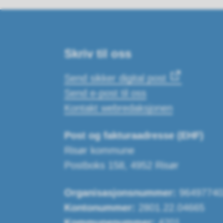
Skriv til oss
Send sikker digital post
Send e-post til oss
Kontakt webredaksjonen
Post og fakturaadresse (EHF)
Risør kommune
Postboks 158, 4952 Risør
Organisasjonsnummer:
96497740
Kontonummer:
2801.22.04665
Kommunenummer:
4201