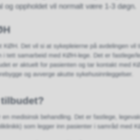
l og oppholdet vil normalt være 1-3 døgn.
KØH
t KØH. Det vil si at sykepleierne på avdelingen vil 
 i tett samarbeid med KØH-lege. Det er fastlege/
budet er aktuelt for pasienten og tar kontakt med 
rebygge og avverge akutte sykehusinnleggelser.
tilbudet?
 en medisinsk behandling. Det er fastlege, legevakt
iklinikk) som legger inn pasienter i samråd med 