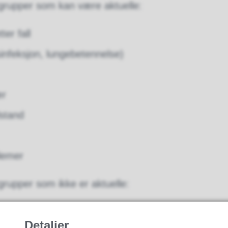
grupper som kan være aktuelle:
er fall
sinfeksjon, lungebetennelse)
ær
lstand
lemer
rupper som ikke er aktuelle:
Detaljer