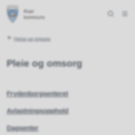
Risør kommune
Risør kommune
Du er her:
Helse og omsorg
Pleie og omsorg
Frydenborgsenteret
Avlastningsopphold
Dagsenter