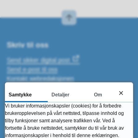
Skriv til oss
Send sikker digital post
Send e-post til oss
Kontakt webredaksjonen
Samtykke
Detaljer
Om
Post og fakturaadresse (EHF)
Risør kommune
Vi bruker informasjonskapsler (cookies) for å forbedre
brukeropplevelsen på vårt nettsted, tilpasse innhold og
Postboks 158, 4952 Risør
tilby funksjoner samt analysere trafikken vår. Ved å
fortsette å bruke nettstedet, samtykker du til vår bruk av
Organisasjonsnummer:
964977402
informasjonskapsler i henhold til denne erklæringen.