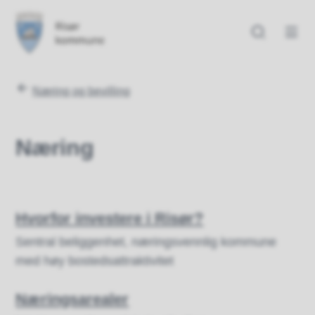
Risør kommune
Risør kommune
Du er her:
Næring og bevilling
Næring
Hvorfor investere i Risør?
Sentral beliggenhet, næringsvennlig kommune
med høy bostedsattraktivitet
Næringsarealer