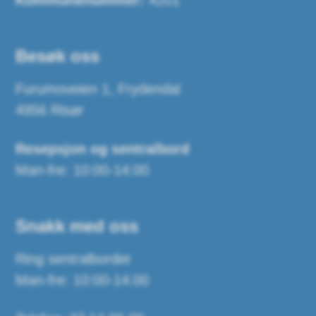
Kommunenummer:
4201
Besøk oss
Furumoveien 1, Frydendal
4956 Risør
Resepsjon og sentralbord
Man-fre: 10:00-14:00
Snakk med oss
Ring sentralbordet
Man-fre: 10:00-14:00