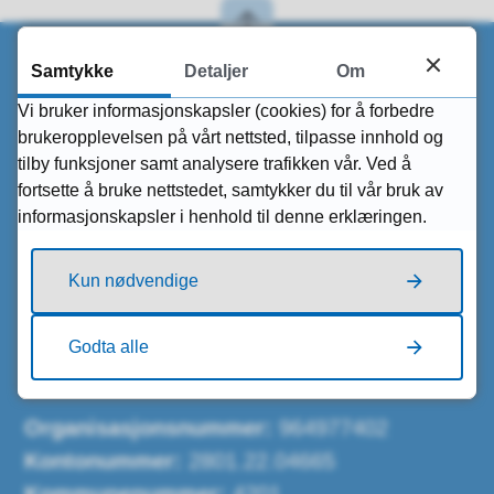
Samtykke
Detaljer
Om
Vi bruker informasjonskapsler (cookies) for å forbedre
Skriv til oss
brukeropplevelsen på vårt nettsted, tilpasse innhold og
tilby funksjoner samt analysere trafikken vår. Ved å
Send sikker digital post
fortsette å bruke nettstedet, samtykker du til vår bruk av
Send e-post til oss
informasjonskapsler i henhold til denne erklæringen.
Kontakt webredaksjonen
Kun nødvendige
Post og fakturaadresse (EHF)
Risør kommune
Godta alle
Postboks 158, 4952 Risør
Organisasjonsnummer:
964977402
Kontonummer:
2801.22.04665