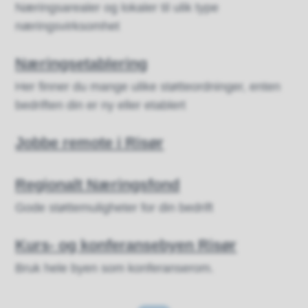
Næringsarealer og lokaler til ulik type
næringsvirksomhet
Næringsetablering
Her finner du mange ulike støtteordninger, enten
bedriften din er ny eller etablert
Jobbe remote i Risør
Regionalt Næringsfond
Gode støttemuligheter for din bedrift
Kurs- og konferansebyen Risør
Bruk hele byen som konferanserom.