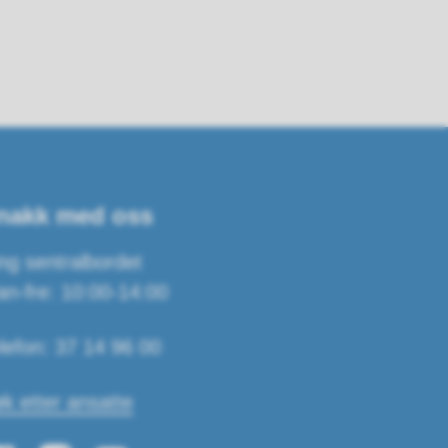
nakk med oss
ng sentralbordet
n-fre: 10:00-14:00
lefon: 37 14 96 00
k etter ansatte