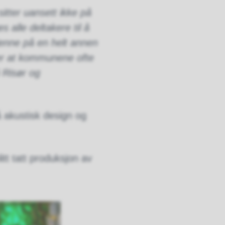
itter uansett ikke på
 alle deltakere til å
jenne på en helt annen
er at kommunene ofte
i Risør og
å akustisk design og
tt tatt produksjon av