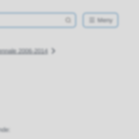
Meny
ennale 2006-2014
de:​