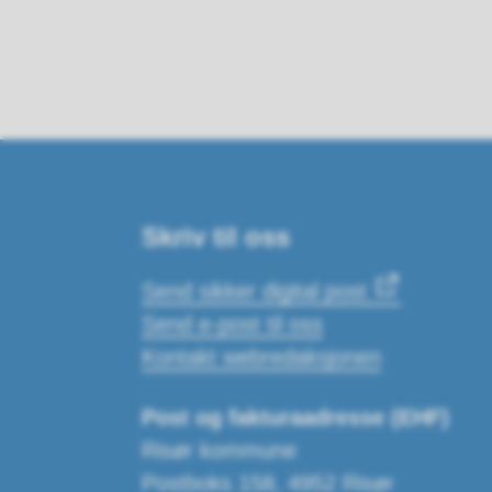
Skriv til oss
Send sikker digital post
Send e-post til oss
Kontakt webredaksjonen
Post og fakturaadresse (EHF)
Risør kommune
Postboks 158, 4952 Risør