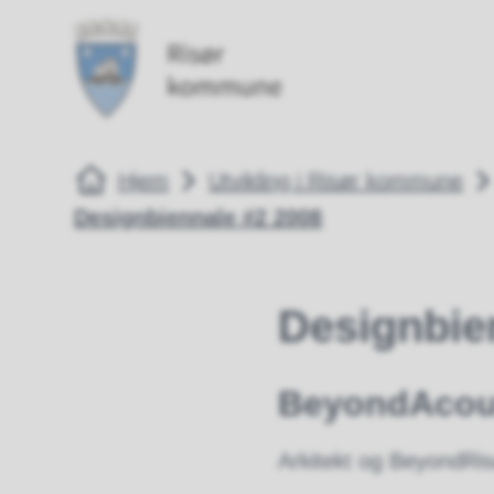
Risør kommune
Risør kommune
Du er her:
Hjem
Utvikling i Risør kommune
Designbiennale #2 2008
Designbie
BeyondAcous
Arkitekt og BeyondRisø