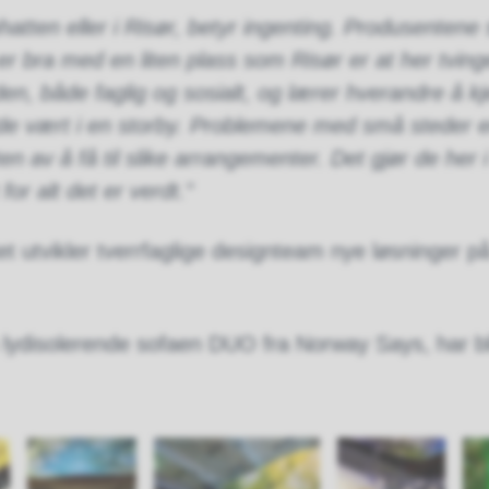
tten eller i Risør, betyr ingenting. Produsentene s
er bra med en liten plass som Risør er at her tvinges
n, både faglig og sosialt, og lærer hverandre å k
e vært i en storby. Problemene med små steder 
en av å få til slike arrangementer. Det gjør de her 
or alt det er verdt.”
t utvikler tverrfaglige designteam nye løsninger p
lydisolerende sofaen DUO fra Norway Says, har bli