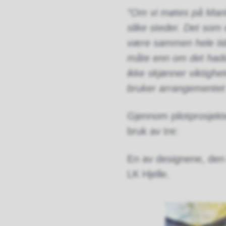
​”Om vi møtes på Manha
slike steder. Det som 
være sammen hele tide
måte enn om det hadd
ikke skjønner viktighet
bruker arrangementet f
Gjennom pilotprosjekte
bruk av tre:
En av designene, den 
LK Hjelle.