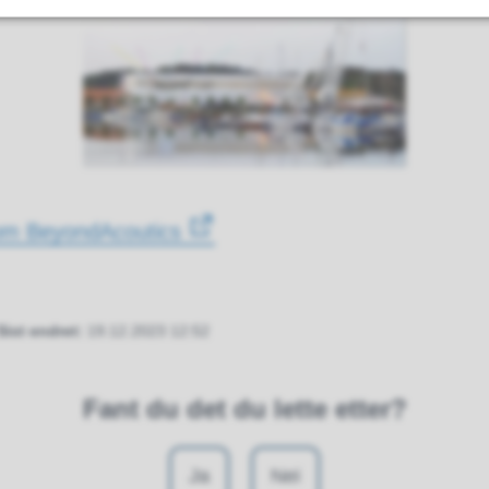
m om BeyondAcoutics
Sist endret
19.12.2023 12:52
Fant du det du lette etter?
Ja
Nei