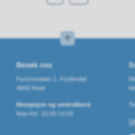
Besøk oss
S
Furumoveien 1, Frydendal
Ri
4956 Risør
Ma
Resepsjon og sentralbord
Te
Man-fre: 10:00-14:00
Sø