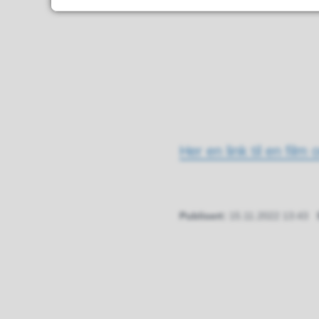
Her en link til en fil
Publisert
15.11.2022 13:43