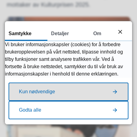
mottaker av Kulturprisen 2025.
Samtykke
Detaljer
Om
Vi bruker informasjonskapsler (cookies) for å forbedre
brukeropplevelsen på vårt nettsted, tilpasse innhold og
tilby funksjoner samt analysere trafikken vår. Ved å
fortsette å bruke nettstedet, samtykker du til vår bruk av
informasjonskapsler i henhold til denne erklæringen.
Kun nødvendige
Godta alle