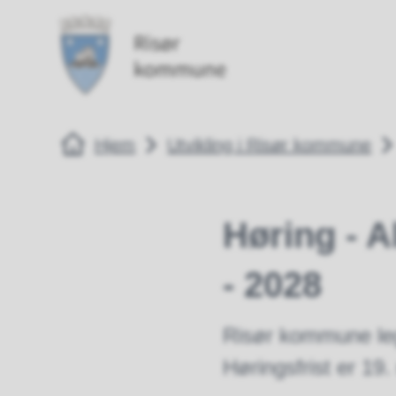
Risør kommune
Risør kommune
Du er her:
Hjem
Utvikling i Risør kommune
Høring - A
- 2028
Risør kommune legg
Høringsfrist er 19