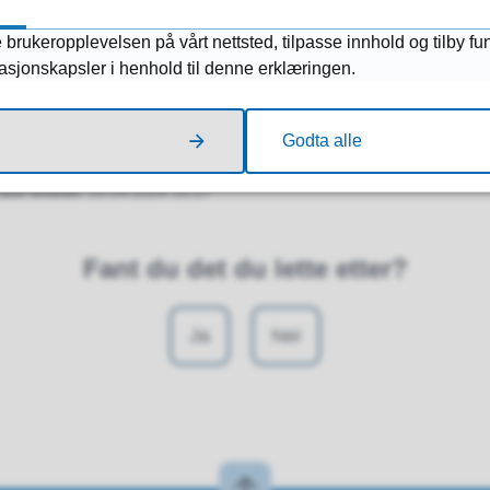
4 kB)
 brukeropplevelsen på vårt nettsted, tilpasse innhold og tilby fu
masjonskapsler i henhold til denne erklæringen.
ngsplan 2024 - 2028
(PDF, 442 kB)
Godta alle
Sist endret
25.04.2024 10:27
Fant du det du lette etter?
Ja
Nei