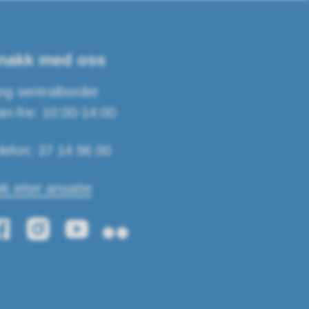
nakk med oss
ng sentralbordet
n-fre: 10:00-14:00
lefon: 37 14 96 00
k etter ansatte