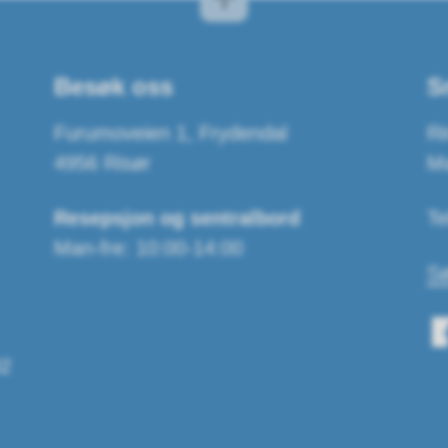
Besøk oss
S
Furumoveien 1, Frydendal
Ri
4956 Risør
Ma
Resepsjon og sentralbord
Te
Man-fre: 10:00-14:00
Sø
2