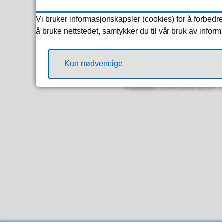
Høringsbrev
(PDF, 18
Vi bruker informasjonskapsler (cookies) for å forbedre
å bruke nettstedet, samtykker du til vår bruk av infor
Alkoholpolitisk handli
Kun nødvendige
Publisert
25.04.2024 10:27