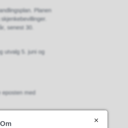
handlingsplan. Planen
g skjenkebevillinger.
år, senest 30.
g utvalg 5. juni og
e eposten med
Om