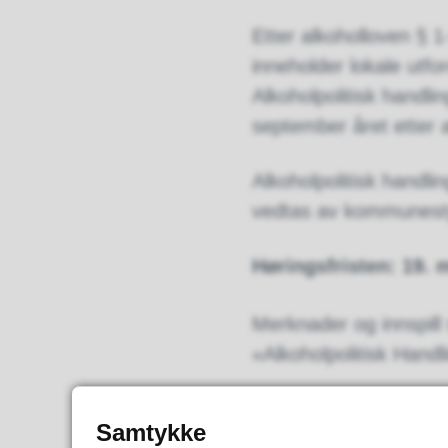
Etter alkoholloven § 
inneholder lokale utford
Alkoholpolitisk handl
september året etter a
Alkoholpolitisk handlin
vedtas av kommunestyr
Høringsfristen: 19. 
Merknader og innspill 
«Alkoholpolitisk Handl
Dokumentene i saken 
Samtykke