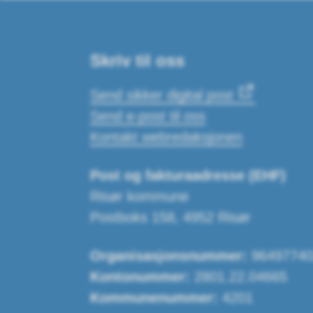
Skriv til oss
Send sikker digital post
Send e-post til oss
Kontakt webredaksjonen
Post og fakturaadresse (EHF)
Risør kommune
Postboks 158, 4952 Risør
Organisasjonsnummer:
96497740
Kontonummer:
2801.22.04665
Kommunenummer:
4201