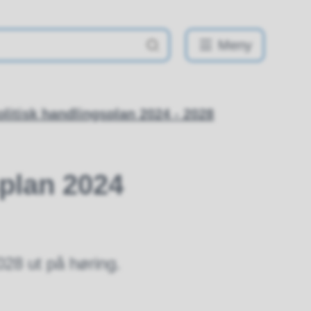
Meny
olitisk handlingsplan 2024 - 2028
splan 2024
028 ut på høring.