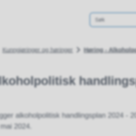
Kunngjøringer og høringer
Høring - Alkoholp
lkoholpolitisk handling
er alkoholpolitisk handlingsplan 2024 - 2
. mai 2024.