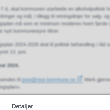
1-7 d, skal kommunen utarbeide en alkoholpolitisk 
ringer og mål, i tillegg til retningslinjer for salg- o
ingsplan må som et minimum revideres hvert fjerde 
t nytt kommunestyre tiltrer.
gsplan 2024-2028 skal til politisk behandling i råd o
et 13. juni.
mai 2024.
sendes til
post@risor.kommune.no
Merk gjern
ingsplan».
kan du lese her:
Detaljer