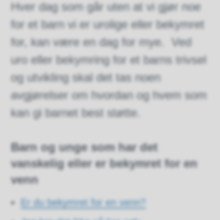
Hver dag som går uten at vi gjør noe
for et barn vi er urolige eller bekymret
for, kan være en dag for mye. Ved
uro eller bekymring for et barns trivsel
og utvikling skal det tas noen
avgjørelser om hvordan og hvem som
kan gi barnet best støtte.
Barn og unge som har det
vanskelig eller er bekymret for en
venn
Er du bekymret for en venn?