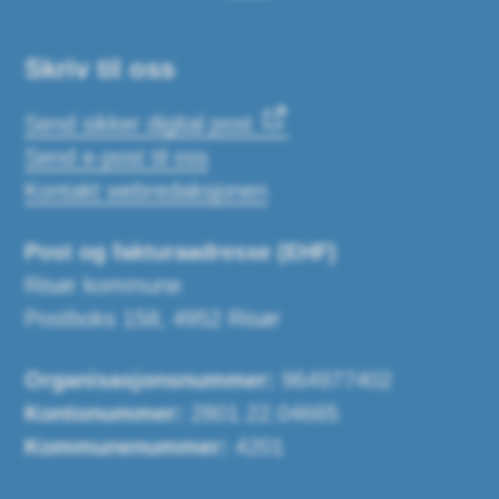
Skriv til oss
Send sikker digital post
Send e-post til oss
Kontakt webredaksjonen
Post og fakturaadresse (EHF)
Risør kommune
Postboks 158, 4952 Risør
Organisasjonsnummer:
964977402
Kontonummer:
2801.22.04665
Kommunenummer:
4201