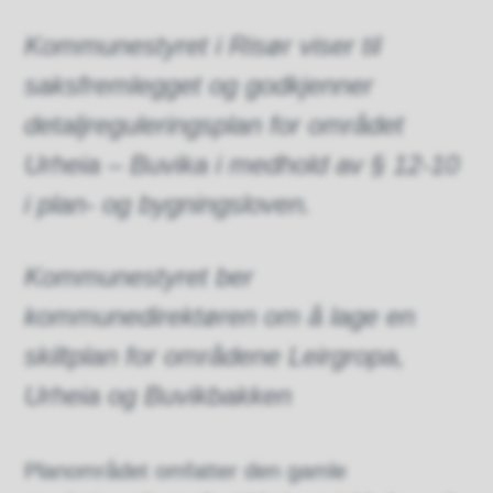
Kommunestyret i Risør viser til
saksfremlegget og godkjenner
detaljreguleringsplan for området
Urheia – Buvika i medhold av § 12-10
i plan- og bygningsloven.
Kommunestyret ber
kommunedirektøren om å lage en
skiltplan for områdene Leirgropa,
Urheia og Buvikbakken
Planområdet omfatter den gamle