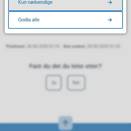
Kun nødvendige
Uttalelser fra statlige og regionale
myndigheter
(PDF, 3 MB)
Godta alle
Publisert
26.06.2025 07:23
Sist endret
26.06.2025 07:23
Fant du det du lette etter?
Ja
Nei