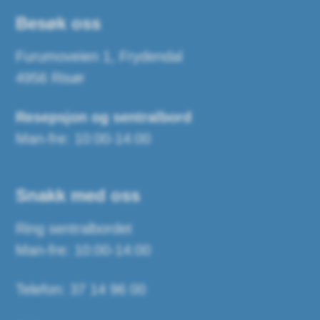
Besøk oss
Furumoveien 1, Frydendal
4956 Risør
Resepsjon og sentralbord
Man-fre: 10:00-14:00
Snakk med oss
Ring sentralbordet
Man-fre: 10:00-14:00
Telefon: 37 14 96 00