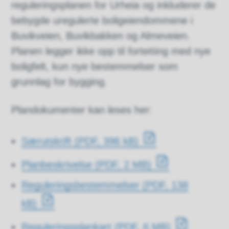
reguleringsplanen for Urheia og inkluderer de
bebygde uregulerte boligeiendommene i
Buvikveien, Buvikbakken og Almeveien.
Planen legger ikke opp til fortetting med nye
boligfelt, kun nye bestemmelser som
grunnlag for bygging.
Plandokumenter kan leses her:
Særutskrift
(PDF, 396 kB)
Planbeskrivelse
(PDF, 2 MB)
Reguleringsbestemmelser
(PDF, 138
kB)
Reguleringsplankart
(PDF, 6 MB)