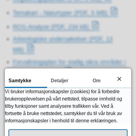
Temakart - Naturtyper
(PDF, 5 MB)
ROS-Analyse
(PDF, 234 kB)
Arkeologiske undersøkelser
(PDF, 13
MB)
Forvaltningsplan for statlig sikra områder i
Risør
(PDF, 7 MB)
Samtykke
Detaljer
Om
Naturtypekartlegging i Urheia
(PDF, 2
Vi bruker informasjonskapsler (cookies) for å forbedre
MB)
brukeropplevelsen på vårt nettsted, tilpasse innhold og
tilby funksjoner samt analysere trafikken vår. Ved å
Notat - Naturtypekartlegging i Risør
fortsette å bruke nettstedet, samtykker du til vår bruk av
kommune
(PDF, 9 MB)
informasjonskapsler i henhold til denne erklæringen.
Nabomerknader
(PDF, 2 MB)