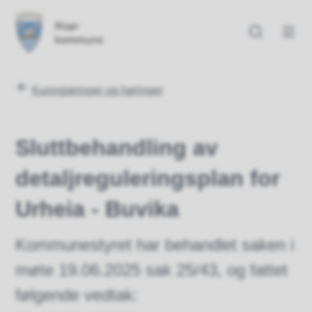
Risør kommune
Risør kommune
Du er her:
Kunngjøringer og høringer
Sluttbehandling av
detaljreguleringsplan for
Urheia - Buvika
Kommunestyret har behandlet saken i
møte 19.06.2025 sak 25/43, og fattet
følgende vedtak: