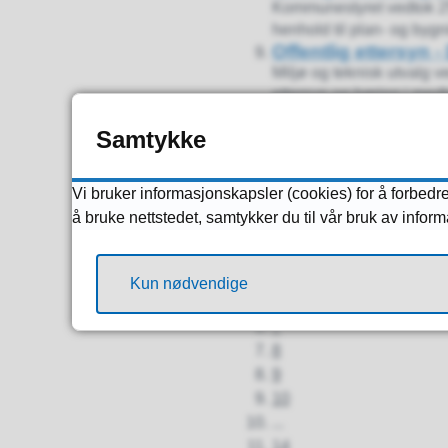
Kommunestyret vedtok 25
henhold til plan- og bygn
Offentlig ettersyn 
Miljø og teknisk utvalg v
ettersyn og høring i medh
Begrenset høring -
Samtykke
Reguleringsplan for Ris
sluttbehandling av plans
Viser
71-80
av
145
artikler,
Vi bruker informasjonskapsler (cookies) for å forbedre
Forrige
å bruke nettstedet, samtykker du til vår bruk av infor
1
2
...
Kun nødvendige
6
7
8
9
10
...
14