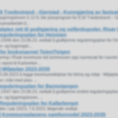
18 Tvedestrand - Gjerstad - Kunngjøring av fasts
ygningsloven § 12-9, ble planprogram for E18 Tvedestrand – Gjer
amarbeidet (I...
algtes rett til godtgjøring og velferdsgoder, Ris
Reguleringsplan for Heiveien
23/46 den 15.06.23, vedtatt å godkjenne reguleringsplan for Om
n- og bygningsl...
for bruksnavnet Teien/Teigen
sering i Risør kommune tok kommunen opp navnesak for navnet 
epost til Kartverket ...
il Miljøplan 2023-2030
.06.2023 å legge kommunedelplan for klima og miljø - Miljøpl
n i tråd med plan- ...
Reguleringsplan for Barmstangen
23/47 den 15.06.23, vedtatt å godkjenne endret reguleringspla
n- og bygningsloven. ...
- Reguleringsplan for Kallarberget
ttet i sak 23/23, 7.6.2023, følgende vedtak:
 til Kommuneplanens samfunnsdel 2023-2035