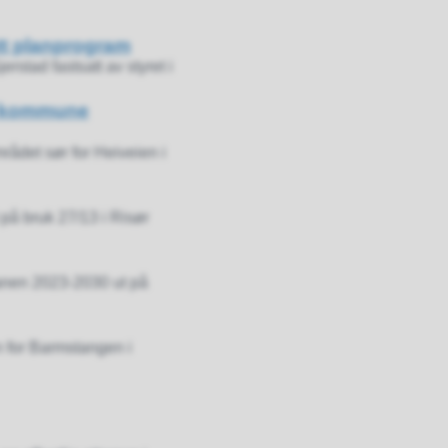
att planprogram
stad fastsatt av styret i
ør kommune
rådet sør for Heiveien i
på bruk 27/13 i Risør
anen 2023-2030 ut på
n for Barmstangen i