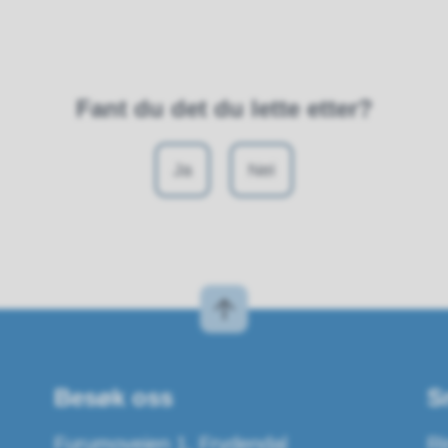
Fant du det du lette etter?
Ja
Nei
Besøk oss
S
Furumoveien 1, Frydendal
Ri