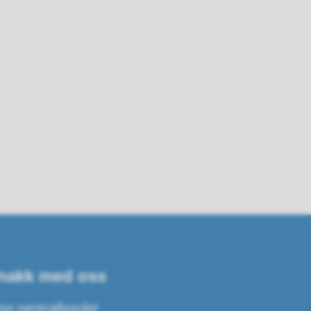
nakk med oss
ng sentralbordet