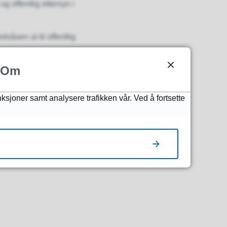
offentlig ettersyn i
såsen ut til offentlig
Om
1.07.2022. Ved
nksjoner samt analysere trafikken vår. Ved å fortsette