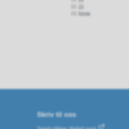
15
Neste
Skriv til oss
Send sikker digital post