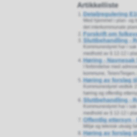
Artikkelliste
Detaljregulering E
Med hjemmel i plan- og b
det interkommunale plans
Forskrift om folkev
Sluttbehandling - 
Kommunestyret har i sak 
medhold av § 12-12 i pla
Høring - Navnesak 
I forbindelse med adres
kommune, Teien/Teigen, i 
Høring av forslag t
Kommunestyret vedtok 15
høring og offentlig ettersy
Sluttbehandling - 
Kommunestyret har i sak 
medhold av § 12-12 i pla
Offentlig ettersyn 
Miljø og teknisk utvalg fa
Høring av forslag