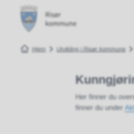
Risør kommune
Risør kommune
Du er her:
Hjem
Utvikling i Risør kommune
Kunngjøri
Her finner du over
finner du under
Ak